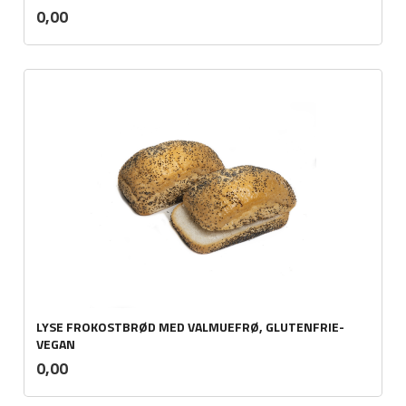
inkl.
Pris
0,00
mva.
LYSE FROKOSTBRØD MED VALMUEFRØ, GLUTENFRIE-
VEGAN
inkl.
Pris
0,00
mva.