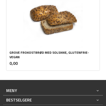
GROVE FROKOSTBRØD MED SOLSIKKE, GLUTENFRIE-
VEGAN
inkl.
Pris
0,00
mva.
MENY
BESTSELGERE