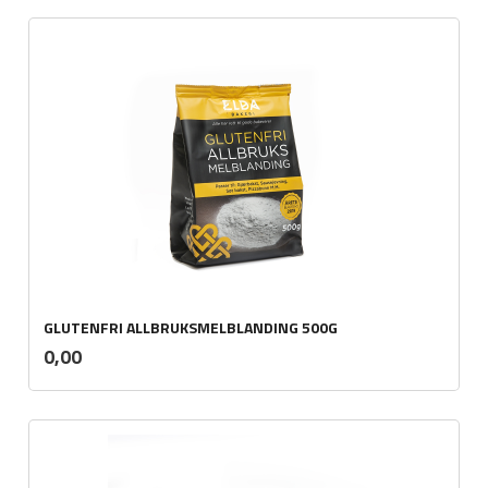
GLUTENFRI ALLBRUKSMELBLANDING 500G
inkl.
Pris
0,00
mva.