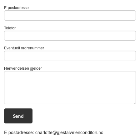
E-postadresse
Telefon
Eventuelt ordrenummer
Henvendelsen gjelder
E-postadresse: charlotte@gjestalveienconditori.no