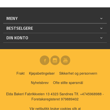
MENY
BESTSELGERE
DIN KONTO
Frakt
Kjøpsbetingelser
Sikkerhet og personvern
Nyhetsbrev
Ofte stilte spørsmål
Elda Bakeri Fabrikkveien 13 4323 Sandnes Tlf.
+4745968988
-
Foretaksregisteret 979889402
Vår nettbutikk bruker cookies slik at