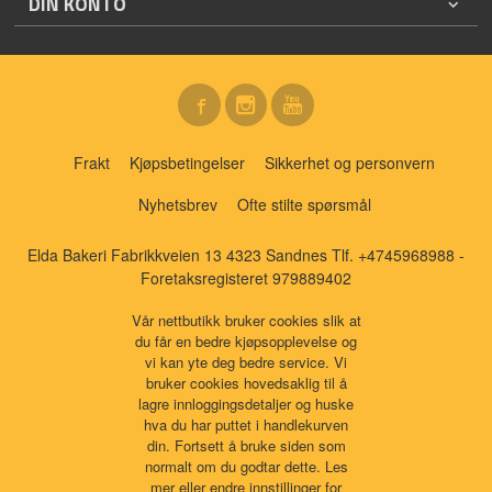
DIN KONTO
Frakt
Kjøpsbetingelser
Sikkerhet og personvern
Nyhetsbrev
Ofte stilte spørsmål
Elda Bakeri Fabrikkveien 13 4323 Sandnes Tlf.
+4745968988
-
Foretaksregisteret 979889402
Vår nettbutikk bruker cookies slik at
du får en bedre kjøpsopplevelse og
vi kan yte deg bedre service. Vi
bruker cookies hovedsaklig til å
lagre innloggingsdetaljer og huske
hva du har puttet i handlekurven
din. Fortsett å bruke siden som
normalt om du godtar dette.
Les
mer
eller
endre innstillinger for