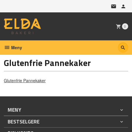
Gå
til
innholdet
0
Meny
Glutenfrie Pannekaker
Glutenfrie Pannekaker
MENY
BESTSELGERE