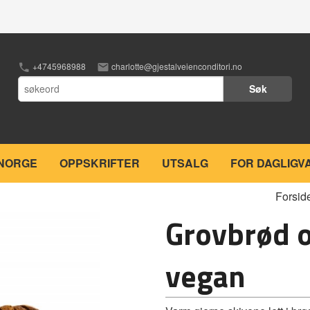
+4745968988
charlotte@gjestalveienconditori.no
Søk
 NORGE
OPPSKRIFTER
UTSALG
FOR DAGLIGV
Forsid
Grovbrød o
vegan