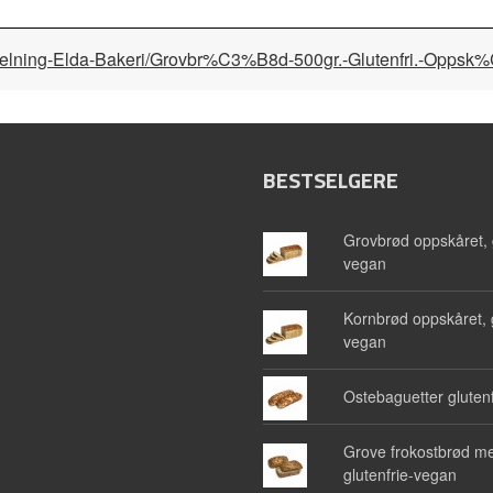
i-avdelning-Elda-Bakeri/Grovbr%C3%B8d-500gr.-Glutenfri.-Op
BESTSELGERE
Grovbrød oppskåret, g
vegan
Kornbrød oppskåret, g
vegan
Ostebaguetter glutenf
Grove frokostbrød me
glutenfrie-vegan