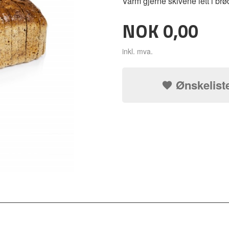
Varm gjerne skivene lett i brødr
Pris
NOK
0,00
inkl. mva.
Ønskelist