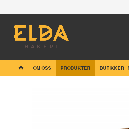
Gå
Lukk
til
innholdet
Produkter
OM OSS
PRODUKTER
BUTIKKER I