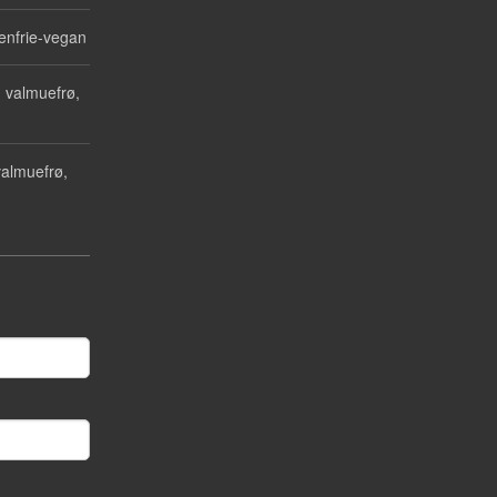
enfrie-vegan
 valmuefrø,
almuefrø,