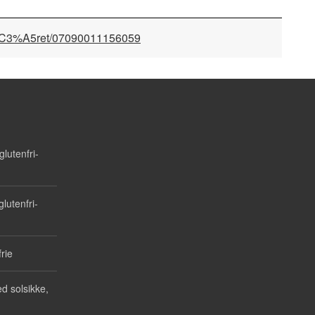
psk%C3%A5ret/07090011156059
lutenfri-
lutenfri-
rie
d solsikke,